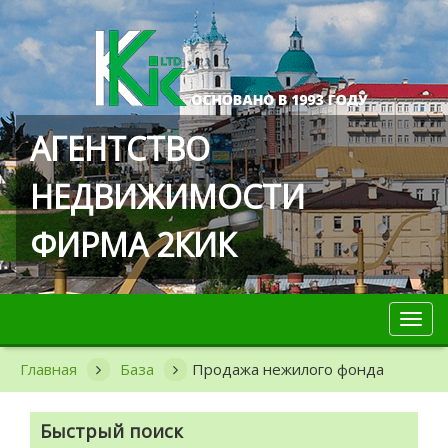
АГЕНТСТВО
НЕДВИЖИМОСТИ
ФИРМА 2КИК
Toggl
navig
Главная
База
Продажа нежилого фонда
Быстрый поиск