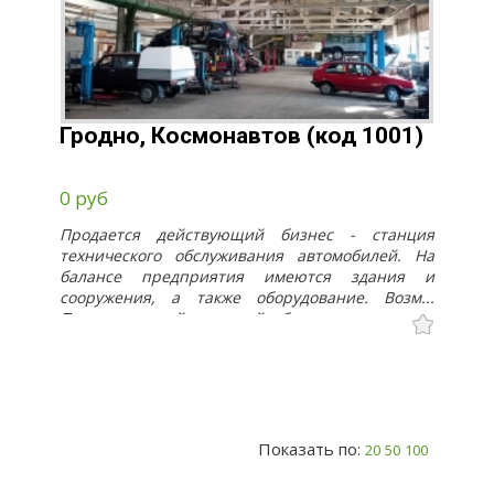
Гродно, Космонавтов (код 1001)
0 руб
Продается действующий бизнес - станция
технического обслуживания автомобилей. На
балансе предприятия имеются здания и
сооружения, а также оборудование. Возм...
Продается действующий бизнес - станция
технического обслуживания автомобилей. На
балансе предприятия имеются здания и
сооружения, а также оборудование. Возможна
продажа зданий по частям площадью от 246 кв.
до 2741 кв.м. Есть трехфазное электричество
большой мощности, вода, центральная
Показать по:
20
50
100
канализация, природный газ подведен к
основному зданию. В состав объекта входят