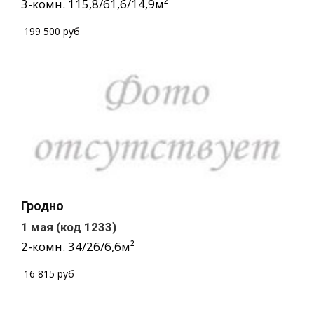
3-комн.
115,8
/
61,6
/
14,9
м²
/
199 500 руб
Гродно
1 мая
(код 1233)
2-комн.
34
/
26
/
6,6
м²
/
16 815 руб