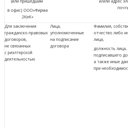
(или
пришедшим
и/или адрес э
почт
в офис) ООО»Фирма
2КиК»
Для заключения
Лица,
Фамилия, собств
гражданско-правовых
уполномоченные
отчество либо и
договоров,
на подписание
лица,
не связанных
договора
должность лица,
с риэлтерской
подписавшего до
деятельностью
а также иные да
при необходимос