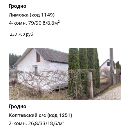
Гродно
Лиможа
(код 1149)
4-комн.
79
/
50,8
/
8,8
м²
/
233 700 руб
Гродно
Коптевский с/с
(код 1251)
2-комн.
26,8/33
/
18,6
/
м²