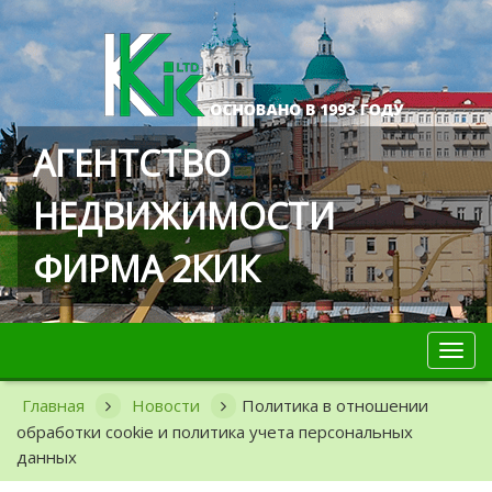
АГЕНТСТВО
НЕДВИЖИМОСТИ
ФИРМА 2КИК
Toggl
navig
Главная
Новости
Политика в отношении
обработки cookie и политика учета персональных
данных