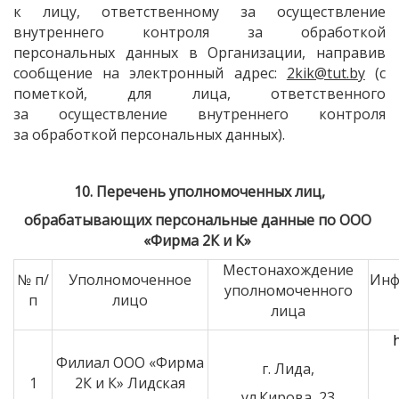
к лицу, ответственному за осуществление
внутреннего контроля за обработкой
персональных данных в Организации, направив
сообщение на электронный адрес:
2kik@tut.by
(с
пометкой, для лица, ответственного
за осуществление внутреннего контроля
за обработкой персональных данных).
10. Перечень уполномоченных лиц,
обрабатывающих персональные данные по ООО
«Фирма
2К и К»
Местонахождение
№ п/
Уполномоченное
Инф
уполномоченного
п
лицо
лица
Филиал ООО
«Фирма
г. Лида,
1
2К и К» Лидская
ул.Кирова, 23