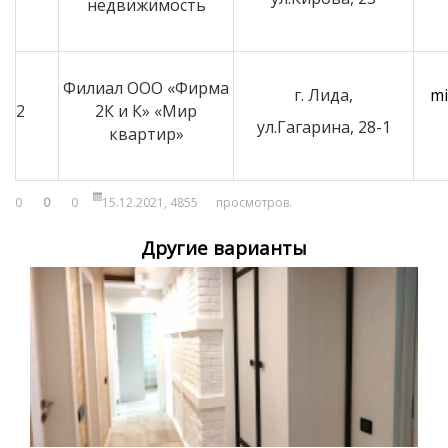
недвижимость
Филиал ООО
«Фирма
г. Лида,
mi
2
2К и К»
«Мир
ул.Гагарина, 28-1
квартир»
0
0
0
15.12.2021,
4855
просмотров.
Другие варианты