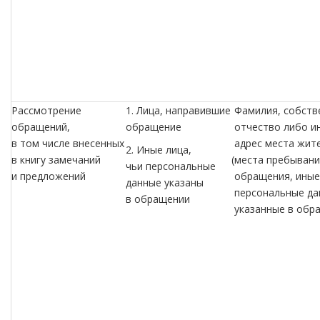
Рассмотрение
1. Лица, направившие
Фамилия, собств
обращений,
обращение
отчество либо и
в том числе внесенных
адрес места жит
2. Иные лица,
в книгу замечаний
(места
пребывания
чьи персональные
и предложений
обращения, иные
данные указаны
персональные да
в обращении
указанные в обр