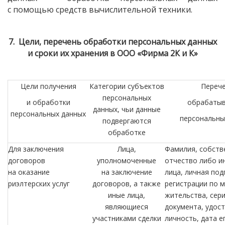
с помощью средств вычислительной техники.
7. Цели, перечень обработки персональных данных
и сроки их хранения в ООО
«Фирма
2К и К»
Цели получения
Категории субъектов
Переч
персональных
и обработки
обрабаты
данных, чьи данные
персональных данных
персональны
подвергаются
обработке
Для заключения
Лица,
Фамилия, собств
договоров
уполномоченные
отчество либо и
на оказание
на заключение
лица, личная под
риэлтерских услуг
договоров, а также
регистрации по м
иные лица,
жительства, сер
являющиеся
документа, удос
участниками сделки
личность, дата е