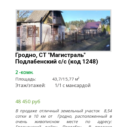
внутри оштукатурен, отопление не
К" УНП 500110635. Лицензия Министерства
смонтировано, нет полов, газ и вода подведены
Юстиции 02240/63 от 12.07.2005 г.
к дому. Канализация в доме смонтирована.
Сделан забор. Участок 15 соток в ПНВ
Гродно, СТ "Магистраль"
Подлабенский с/с (код 1248)
2 -комн.
Площадь:
43,7
/
15,77
м²
Этаж/этажей:
1/1 с мансардой
48 450 руб
В продаже отличный земельный участок 8,54
сотки в 10 км от Гродно, расположенный в
очень живописном месте по адресу:
Гродненский район, Подлабен... В продаже