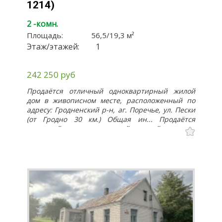
1214)
соток. Возможен вариант обмена на квартиру.
2 -комн.
Площадь:
56,5
/
19,3
м²
Этаж/этажей:
1
242 250 руб
Продаётся отличный одноквартирный жилой
дом в живописном месте, расположенный по
адресу: Гродненский р-н, аг. Поречье, ул. Пески
(от Гродно 30 км.) Общая ин... Продаётся
отличный одноквартирный жилой дом в
живописном месте, расположенный по адресу:
Гродненский р-н, аг. Поречье, ул. Пески (от
Гродно 30 км.) Общая информация по дому:
общая площадь здания - 62,3 кв.м., общая
площадь жилого дома - 56,5 кв.м., жилая
площадь - 19,3 кв.м. Дом деревянный, снаружи
обшит деревянным блок хаусом. Для защиты
древесины от влаги были использованы
различные защитные пропитки и покрытия.