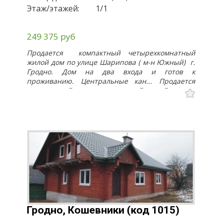
Оперативный показ.
Этаж/этажей:
1/1
249 375 руб
Продается компактный четырехкомнатный
жилой дом по улице Шарипова ( м-н Южный) г.
Гродно. Дом на два входа и готов к
проживанию. Центральные кан... Продается
компактный четырехкомнатный жилой дом по
улице Шарипова ( м-н Южный) г. Гродно. Дом
на два входа и готов к проживанию.
Центральные канализация, водоснабжение,
газоснабжение (двухконтурный газовый котел
фирмы «Ariston»), электроснабжение. Для
подогрева горячей воды дополнительно в
санузле установлен электробойлер. В доме
сделан косметический ремонт. Окна – пакеты
ПВХ; дверь входная и межкомнатные
деревянные; полы деревянные, потолки
окрашены, на стенах обои. Санузел
совмещенный, облицован плиткой (4,4 кв.м).
Гродно, Кошевники (код 1015)
Имеется возможность обустроить мансардный