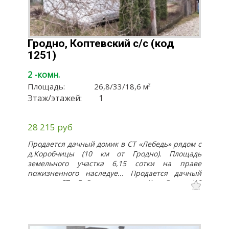
леса, также лес через дорогу (домов нет).
Имеется большая красивая поляна для
парковки и лес для прогулок.Лес чистый,
сосновый и очень красивый, высокие
Гродно, Коптевский с/с (код
корабельные сосны, черемуха.Дом оштукатурен,
1251)
есть мансарда, печка и большой глубокий
погреб.Есть беседка, сарайчики, туалет. Участок
2 -комн.
ровный, не запущен, есть молодые саженцы,
молодая клубника. Иемеется электричество,
Площадь:
26,8/33
/
18,6
м²
вода поливочная круглосуточно, у соседей
Этаж/этажей:
1
колодцы или скважины. Участок крайний.
28 215 руб
Продается дачный домик в СТ «Лебедь» рядом с
д.Коробчицы (10 км от Гродно). Площадь
земельного участка 6,15 сотки на праве
пожизненного наследуе... Продается дачный
домик в СТ «Лебедь» рядом с д.Коробчицы (10
км от Гродно). Площадь земельного участка 6,15
сотки на праве пожизненного наследуемого
владения. Участок огорожен, есть хозпостройки:
сарай, уборная. Установлена теплица. Садовый