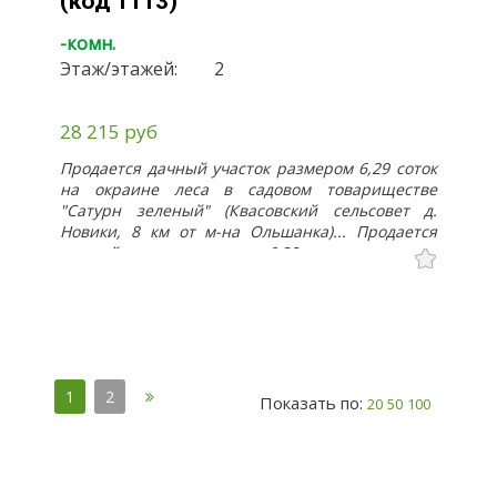
(код 1113)
-комн.
Этаж/этажей:
2
28 215 руб
Продается дачный участок размером 6,29 соток
на окраине леса в садовом товариществе
"Сатурн зеленый" (Квасовский сельсовет д.
Новики, 8 км от м-на Ольшанка)... Продается
дачный участок размером 6,29 соток на окраине
леса в садовом товариществе "Сатурн зеленый"
(Квасовский сельсовет д. Новики, 8 км от м-на
Ольшанка). На участке расположен каркас
дачного домика из силикатных блоков высотой 2
этажа (перекрытия нет только балки, крыша
шифер), сарай из силикатных блоков. Участок
1
2
покошен. К участку подведено электричество,
Показать по:
20
50
100
имеется сезонная вода. Земельный учаток в
частной собственности.