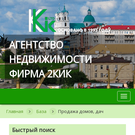
АГЕНТСТВО
НЕДВИЖИМОСТИ
ФИРМА 2КИК
Toggl
navig
Главная
База
Продажа домов, дач
Быстрый поиск