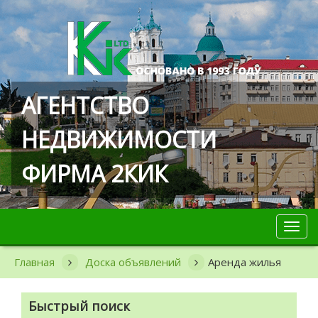
АГЕНТСТВО
НЕДВИЖИМОСТИ
ФИРМА 2КИК
Toggl
navig
Главная
Доска объявлений
Аренда жилья
Быстрый поиск