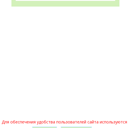
475 950 руб
167 000 $
Продается квартира в блокированном
жилом доме с собственным участком 3 сотки
по переулку Крайний (вблизи улицы
О.Соломовой, больницы скорой
медицинской помо...
Для обеспечения удобства пользователей сайта используются