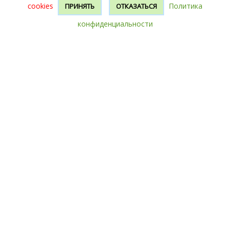
cookies
Политика
ПРИНЯТЬ
ОТКАЗАТЬСЯ
конфиденциальности
Гродно, 1 мая (код 1233)
2 -комн.
Площадь:
34
/
26
/
6,6
м²
Этаж/этажей:
1
16 815 руб
5 900 $
Продается дом в г.п.Большая Берестовица.
Дом блочный, обложен кирпичом. Общая
площадь - 34 кв.м, жилая - 23 кв. м. На
участке имеется блочный сарай. Торг ум...