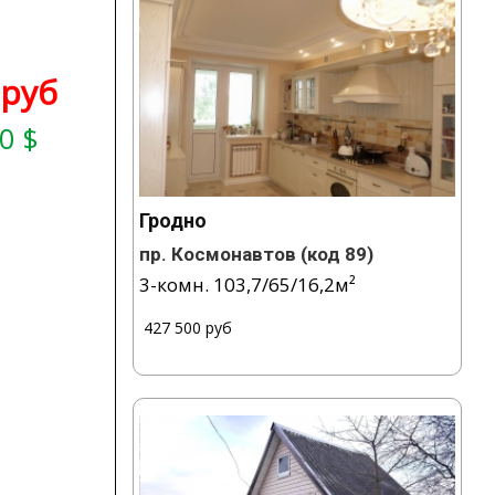
 руб
0 $
Гродно
пр. Космонавтов
(код 89)
3-комн.
103,7
/
65
/
16,2
м²
/
427 500 руб